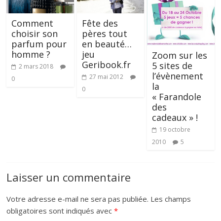
Comment
Fête des
choisir son
pères tout
parfum pour
en beauté…
homme ?
jeu
Zoom sur les
Geribook.fr
5 sites de
2 mars 2018
l’évènement
27 mai 2012
0
la
0
« Farandole
des
cadeaux » !
19 octobre
2010
5
Laisser un commentaire
Votre adresse e-mail ne sera pas publiée.
Les champs
obligatoires sont indiqués avec
*