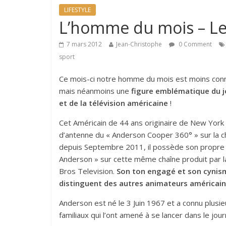
LIFESTYLE
L’homme du mois – Le
7 mars 2012
Jean-Christophe
0 Comment
sport
Ce mois-ci notre homme du mois est moins con
mais néanmoins une
figure emblématique du 
et de la télévision américaine
!
Cet Américain de 44 ans originaire de New York 
d’antenne du « Anderson Cooper 360° » sur la 
depuis Septembre 2011, il possède son propre 
Anderson » sur cette même chaîne produit par 
Bros Television.
Son ton engagé et son cynis
distinguent des autres animateurs américai
Anderson est né le 3 Juin 1967 et a connu plusi
familiaux qui l’ont amené à se lancer dans le jou