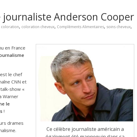
 journaliste Anderson Cooper
,
,
,
,
coloration
coloration cheveux
Compléments Alimentaires
soins cheveux
nu en France
journalisme
est le chef
chaîne CNN et
talk-show «
la Warner
me le
ns
!
eurs drames
Ce célèbre journaliste américain a
rnalisme.
également été mannequin dans sa